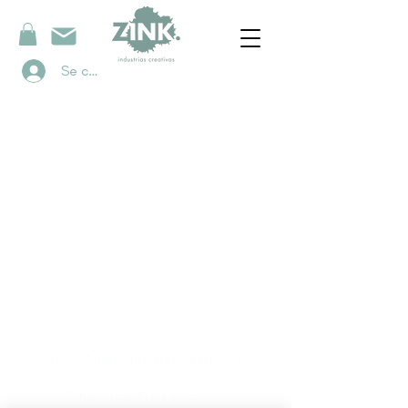
Se connecter
contacto
contact@ZINKindustriascreativas.com
+54 9 11 5844 7838
ZINK Salon Privé Recoleta