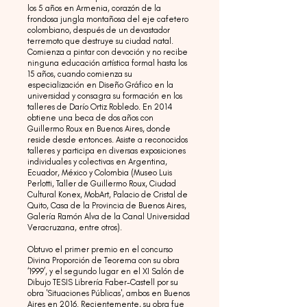
los 5 años en Armenia, corazón de la
frondosa jungla montañosa del eje cafetero
colombiano, después de un devastador
terremoto que destruye su ciudad natal.
Comienza a pintar con devoción y no recibe
ninguna educación artística formal hasta los
15 años, cuando comienza su
especialización en Diseño Gráfico en la
universidad y consagra su formación en los
talleres de Darío Ortiz Robledo. En 2014
obtiene una beca de dos años con
Guillermo Roux en Buenos Aires, donde
reside desde entonces. Asiste a reconocidos
talleres y participa en diversas exposiciones
individuales y colectivas en Argentina,
Ecuador, México y Colombia (Museo Luis
Perlotti, Taller de Guillermo Roux, Ciudad
Cultural Konex, MobArt, Palacio de Cristal de
Quito, Casa de la Provincia de Buenos Aires,
Galería Ramón Alva de la Canal Universidad
Veracruzana, entre otros).
Obtuvo el primer premio en el concurso
Divina Proporción de Teorema con su obra
‘1999’, y el segundo lugar en el XI Salón de
Dibujo TESIS Librería Faber-Castell por su
obra 'Situaciones Públicas', ambos en Buenos
Aires en 2016. Recientemente, su obra fue