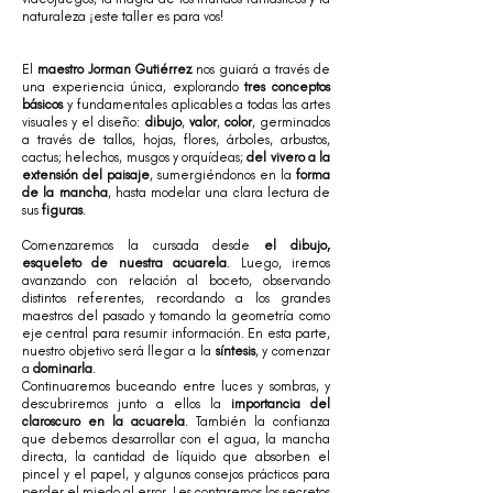
naturaleza ¡este taller es para vos!
El
maestro Jorman Gutiérrez
nos guiará a través de
una experiencia única, explorando
tres conceptos
básicos
y fundamentales aplicables a todas las artes
visuales y el diseño:
dibujo
,
valor
,
color
, germinados
a través de tallos, hojas, flores, árboles, arbustos,
cactus; helechos, musgos y orquídeas;
del vivero a la
extensión del paisaje
, sumergiéndonos en la
forma
de la mancha
, hasta modelar una clara lectura de
sus
figuras
.
Comenzaremos la cursada desde
el dibujo,
esqueleto de nuestra acuarela
. Luego, iremos
avanzando con relación al boceto, observando
distintos referentes, recordando a los grandes
maestros del pasado y tomando la geometría como
eje central para resumir información. En esta parte,
nuestro objetivo será llegar a la
síntesis
, y comenzar
a
dominarla
.
Continuaremos buceando entre luces y sombras, y
descubriremos junto a ellos la
importancia del
claroscuro en la acuarela
. También la confianza
que debemos desarrollar con el agua, la mancha
directa, la cantidad de líquido que absorben el
pincel y el papel, y algunos consejos prácticos para
perder el miedo al error. Les contaremos los secretos