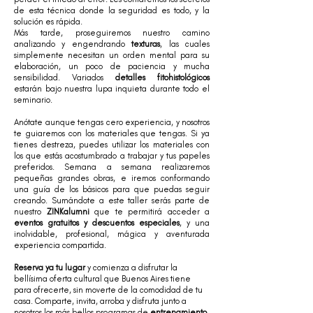
de esta técnica donde la seguridad es todo, y la
solución es rápida.
Más tarde, proseguiremos nuestro camino
analizando y engendrando
texturas
, las cuales
simplemente necesitan un orden mental para su
elaboración, un poco de paciencia y mucha
sensibilidad. Variados
detalles fitohistológicos
estarán bajo nuestra lupa inquieta durante todo el
seminario.
Anótate aunque tengas cero experiencia, y nosotros
te guiaremos con los materiales que tengas. Si ya
tienes destreza, puedes utilizar los materiales con
los que estás acostumbrado a trabajar y tus papeles
preferidos. Semana a semana realizaremos
pequeñas grandes obras, e iremos conformando
una guía de los básicos para que puedas seguir
creando. Sumándote a este taller serás parte de
nuestro
ZINKalumni
que te permitirá acceder a
eventos gratuitos y descuentos especiales
, y una
inolvidable, profesional, mágica y aventurada
experiencia compartida.
Reserva ya tu lugar
y comienza a disfrutar la
bellísima oferta cultural que Buenos Aires tiene
para ofrecerte, sin moverte de la comodidad de tu
casa. Comparte, invita, arroba y disfruta junto a
nosotros los más bellos programas de
entrenamiento