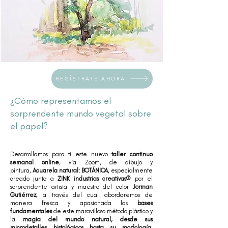
REGÍSTRATE AHORA
¿Cómo representamos el
sorprendente mundo vegetal sobre
el papel?
Desarrollamos para ti este nuevo
taller continuo
semanal online
, vía Zoom, de dibujo y
pintura,
Acuarela natural: BOTÁNICA
, especialmente
creado junto a
ZINK industrias creativas®
por el
sorprendente artista y maestro del color
Jorman
Gutiérrez
, a través del cual abordaremos de
manera fresca y apasionada las
bases
fundamentales
de este maravilloso método plástico y
la
magia del mundo natural, desde sus
microdetalles histológicos hasta su morfología
,