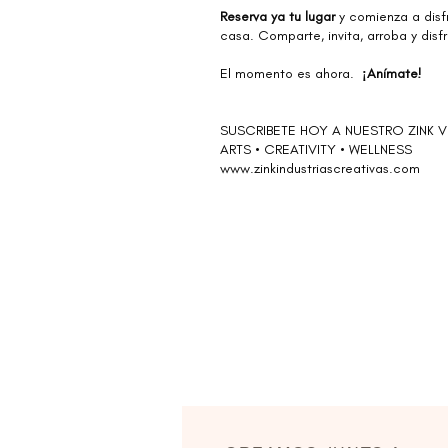
Reserva ya tu lugar
y comienza a disf
casa. Comparte, invita, arroba y dis
⠀
El momento es ahora.
¡Anímate!
⠀⠀
SUSCRIBETE HOY A NUESTRO ZINK VI
ARTS • CREATIVITY • WELLNESS
www.zinkindustriascreativas.c
om