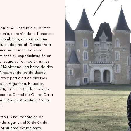
en 1994. Descubre su primer
rmenia, corazón de la frondosa
colombiano, después de un
su ciudad natal. Comienza a
guna educación artística
mienza su especialización en
consagra su formación en los
 2014 obtiene una beca de dos
Aires, donde reside desde
res y participa en diversas
as en Argentina, Ecuador,
ti, Taller de Guillermo Roux,
cio de Cristal de Quito, Casa
lería Ramón Alva de la Canal
).
rso Divina Proporción de
ndo lugar en el XI Salón de
por su obra 'Situaciones