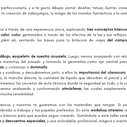
erfeccionista, y si te gusta dibujar, pintar, diseñar, tatuar, ilustrar, crea
n, la creación de videojuegos, la magia de los mundos fantásticos y la natu
ará a través de una experiencia única, explorando
tres conceptos básico
,
valor
,
color
, germinados a través de los efectos de la luz y sus reflejos
plein air
; sentando las bases para tu bitácora de viajes
del campo
 dibujo, esqueleto de nuestra acuarela
. Luego, iremos avanzando con rela
es maestros del pasado y tomando la geometría como eje central para 
sis
, y comenzar a
dominarla
.
y sombras, y descubriremos junto a ellos la
importancia del claroscuro
, la mancha directa, la cantidad de líquido que absorben el pincel y el
ntaremos los secretos de esta técnica donde la seguridad es todo, y la s
 camino analizando y conformando
atmósferas
, las cuales simplemente
 mucha sensibilidad.
ncia, y nosotros te guiaremos con los materiales que tengas. Si ya t
mbrado a trabajar y tus papeles preferidos. En este
workshop intensivo
r
s básicos para que puedas seguir creando. Sumándote a este taller ser
s y descuentos especiales
, y una inolvidable, profesional, mágica y aven