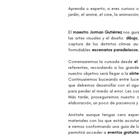
Aprendiz o experto, si eres curioso o p
jardín; el animé, el cine, la animació
El
maestro Jorman Gutiérrez
nos gui
las artes visuales y el diseño:
dibujo
captura de los distintos climas
au 
formidables
escenarios paradisíacos.
Comenzaremos la cursada desde
el
referentes, recordando a los grand
nuestro objetivo será llegar a la
sínte
Continuaremos buceando entre luces 
que debemos desarrollar con el agua
para perder el miedo al error. Les co
Más tarde, proseguiremos nuestro
elaboración, un poco de paciencia y
Anótate aunque tengas cero experie
materiales con los que estás acostu
e iremos conformando una guía de lo
permitirá acceder a
eventos gratuito