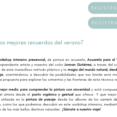
REGÍSTR
REGÍSTR
os mejores recuerdos del verano?
rkshop intensivo presencial,
de pintura en acuarela,
Acuarela para el
orprendente artista y maestro del color
Jorman Gutiérrez
, a través del 
s
de este maravilloso método plástico y la
magia del mundo natural, desd
je
, orientándonos a descubrir las posibilidades que nos brinda esta m
 propuesta para explorar los cimientos y las fronteras de esta técnica ve
mejor medio para comprender la pintura con sinceridad
y está compues
el artista desde el
punto orgánico y gestual
que ofrece. Y qué mejor
 utilizada en la
pintura de paisaje
desde los albores de los
carnets d
za, como los que podremos descubrir en este workshop intensivo, mediant
as de los más bellos destinos naturales.
¡Súmate a nuestro viaje!