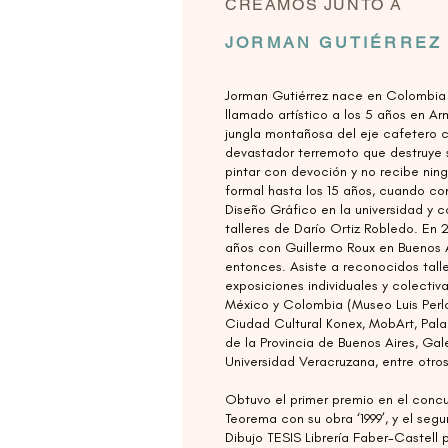
CREAMOS JUNTO A
JORMAN GUTIÉRREZ
Jorman Gutiérrez nace en Colombia 
llamado artístico a los 5 años en A
jungla montañosa del eje cafetero 
devastador terremoto que destruye 
pintar con devoción y no recibe nin
formal hasta los 15 años, cuando co
Diseño Gráfico en la universidad y 
talleres de Darío Ortiz Robledo. En
años con Guillermo Roux en Buenos 
entonces. Asiste a reconocidos talle
exposiciones individuales y colectiv
México y Colombia (Museo Luis Perlot
Ciudad Cultural Konex, MobArt, Pala
de la Provincia de Buenos Aires, Ga
Universidad Veracruzana, entre otros
Obtuvo el primer premio en el concu
Teorema con su obra ‘1999’, y el segu
Dibujo TESIS Librería Faber-Castell 