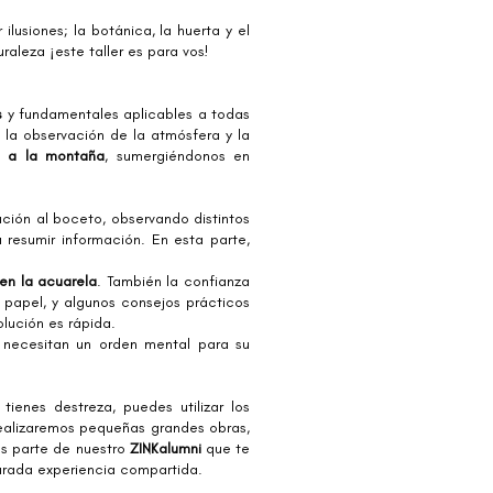
r ilusiones; la botánica, la huerta y el
raleza ¡este taller es para vos!
s
y fundamentales aplicables a todas
, la observación de la atmósfera y la
 a la montaña
, sumergiéndonos en
ción al boceto, observando distintos
resumir información. En esta parte,
 en la acuarela
. También la confianza
 papel, y algunos consejos prácticos
olución es rápida.
 necesitan un orden mental para su
ienes destreza, puedes utilizar los
ealizaremos pequeñas grandes obras,
ás parte de nuestro
ZINKalumni
que te
turada experiencia compartida.