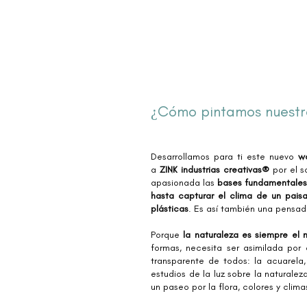
¿Cómo pintamos nuestr
Desarrollamos para ti este nuevo
wo
a
ZINK industrias creativas®
por el s
apasionada las
bases fundamentale
hasta capturar el clima de un paisa
plásticas
. Es así también una pensada
Porque
la naturaleza es siempre el 
formas, necesita ser asimilada por 
transparente de todos: la acuarela,
estudios de la luz sobre la naturale
un paseo por la flora, colores y clim