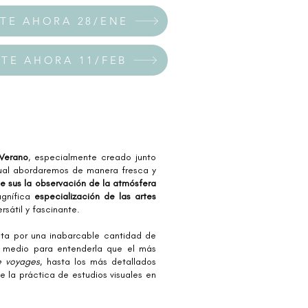
ATE AHORA 28/ENE
ATE AHORA 11/FEB
 Verano
, especialmente creado junto
cual abordaremos de manera fresca y
e sus la observación de la atmósfera
agnífica
especialización de las artes
rsátil y fascinante.
ta por una inabarcable cantidad de
 medio para entenderla que el más
e voyages
, hasta los más detallados
e la práctica de estudios visuales en