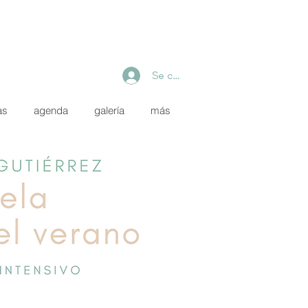
Se connecter
as
agenda
galería
más