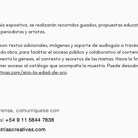
 expositiva, se realizarán recorridos guiados, propuestas educat
 periodistas y artistas.
 con textos adicionales, imágenes y soporte de audioguía a travé
da obra, para facilitar el acceso público y colaborativo al conteni
menta la génesis, el contexto y secretos de las mismas. Hacia la fin
ener acceso al catálogo que acompaña la muestra. Puede descubr
tivas.com/sirio-la-edad-de-oro
prensa, comuníquese con
al
+54 9 11 5844 7838
triascreativas.com