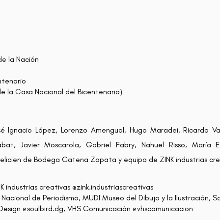
de la Nación
ntenario
e la Casa Nacional del Bicentenario)
é Ignacio López, Lorenzo Amengual, Hugo Maradei, Ricardo Va
bat, Javier Moscarola, Gabriel Fabry, Nahuel Risso, María 
Felicien de Bodega Catena Zapata y equipo de ZINK industrias cre
K industrias creativas @zink.industriascreativas
acional de Periodismo, MUDI Museo del Dibujo y la Ilustración, Sa
rd Design @soulbird.dg, VHS Comunicación @vhscomunicacion