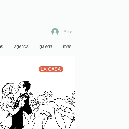
Se connecter
as
agenda
galería
más