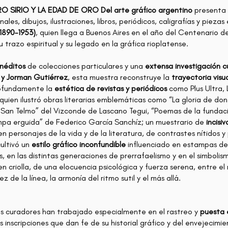
O SIRIO Y LA EDAD DE ORO Del arte gráfico argentino
presenta 
ales, dibujos, ilustraciones, libros, periódicos, caligrafías y piezas 
(1890–1953)
, quien llega a Buenos Aires en el año del Centenario 
su trazo espiritual y su legado en la gráfica rioplatense.
inéditos
de colecciones particulares y una
extensa investigación c
 y Jorman Gutiérrez
, esta muestra reconstruye la
trayectoria visu
ofundamente la
estética de revistas y periódicos
como Plus Ultra, 
quien ilustró obras literarias emblemáticas como “La gloria de do
San Telmo” del Vizconde de Lascano Tegui, “Poemas de la fundac
ampa erguida” de Federico García Sanchíz; un muestrario de
incisiv
 personajes de la vida y de la literatura, de contrastes nítidos y
cultivó un
estilo gráfico inconfundible
influenciado en estampas del
, en las distintas generaciones de prerrafaelismo y en el simbolism
 criolla, de una elocuencia psicológica y fuerza serena, entre el m
z de la línea, la armonía del ritmo sutil y el más allá.
os curadores han trabajado especialmente en el rastreo y
puesta e
inscripciones que dan fe de su historial gráfico y del envejecimie