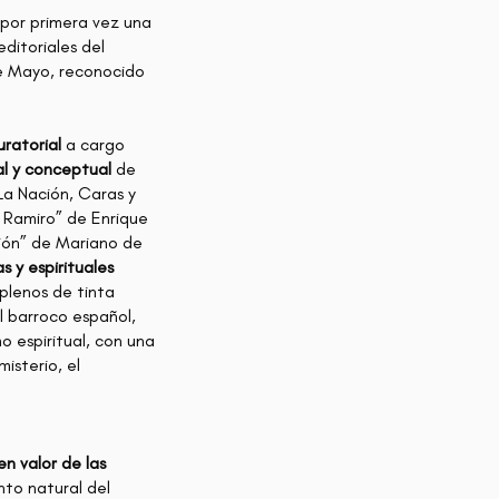
por primera vez una
editoriales del
de Mayo, reconocido
uratorial
a cargo
al y conceptual
de
La Nación, Caras y
n Ramiro” de Enrique
ión” de Mariano de
as y espirituales
 plenos de tinta
 barroco español,
o espiritual, con una
isterio, el
n valor de las
nto natural del