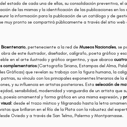
 del estado de cada una de ellas, su consolidación preventiva, el ar
ación de las mismas y la identificación de las publicaciones en los
 reunir la información para la publicación de un catálogo y de gest
e muy pronto se compartirá públicamente a través del sitio web 
 Bicentenario
, perteneciente a la red de
Museos Nacionales
, se p
r obra de este ilustrador, diseñador, calígrafo, poeta gráfico y escr
ble en el arte ilustrado y gráfico argentino, y que abarca
cuatro
os complementarios
(Cartografía Siriana, Estampas del Alma, Pal
s Gráficas) que revelan su trabajo con la figura humana, la caligra
 patrias, su vínculo con los principales exponentes literarios de l
nes, y su influencia en artistas posteriores. Esta
selección de mat
lejidad, sensibilidad, modernidad y vanguardia de un artista que 
ura, poesía ornamental y forma gráfica en una misma expresión, y
pr
visual
: desde el trazo místico y filigranado hasta la letra ornamen
istas que brillaron en el Río de la Plata con la robustez del expert
 desde Oviedo y a través de San Telmo, Palermo y Montparnasse.