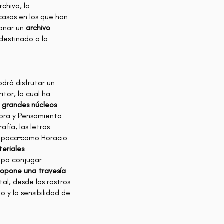
chivo, la
 casos en los que han
ionar un
archivo
destinado a la
odrá disfrutar un
itor, la cual ha
 grandes núcleos
abra y Pensamiento
fía, las letras
a época ̶como Horacio
eriales
supo conjugar
opone una travesía
tal, desde los rostros
o y la sensibilidad de