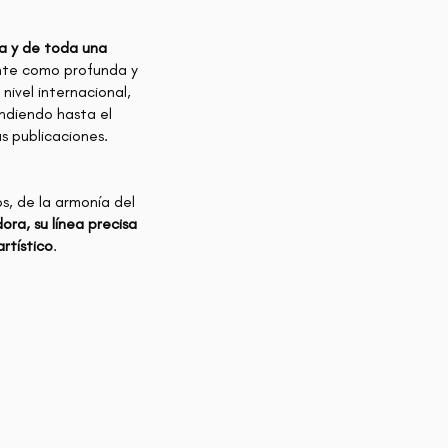
sta y de toda una
ante como profunda y
 nivel internacional,
endiendo hasta el
s publicaciones.
os, de la armonía del
ora, su línea precisa
rtístico
.