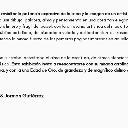
 revisitar la potencia expresiva de la línea y la imagen de un arti
upo unir dibujo, palabra, alma y pensamiento en una obra tan eleg
 efímero y frágil del papel, con la artesanía artística del más alto
público cotidiano, del ciudadano velado y del lector silente, trasc
endo la misma fuerza de las primeras páginas impresas en aquella
o ilustraba: descifraba el alma de la escritura, de ritmos silencios
ético.
Esta exhibición invita a reencontrarse con su mirada arrollad
ia, y con la una Edad de Oro, de grandeza y de magnífico delirio a
 & Jorman Gutiérrez