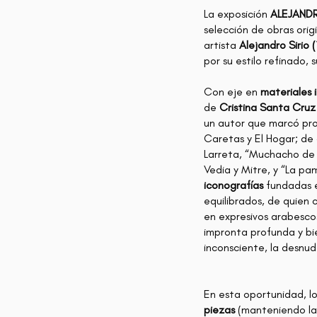
La exposición
ALEJANDR
selección de obras origin
artista
Alejandro Sirio 
por su estilo refinado, 
Con eje en
materiales 
de
Cristina Santa Cruz
un autor que marcó pr
Caretas y El Hogar; de 
Larreta, “Muchacho de 
Vedia y Mitre, y “La p
iconografías
fundadas en
equilibrados, de quien 
en expresivos arabescos
impronta profunda y bien
inconsciente, la desnude
En esta oportunidad, l
piezas
(manteniendo las 