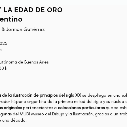
Y LA EDAD DE ORO
gentino
z & Jorman Gutiérrez
2025
h
utónoma de Buenos Aires
00 h
de la ilustración de principios del siglo XX
se despliega en una exh
trador hispano argentino de la primera mitad del siglo y su núcle
s originales
pertenecientes a
colecciones particulares
que se exhi
lgunas del MUDI Museo del Dibujo y la Ilustración, gracias a un tra
de una década.