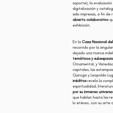
soporte), la evaluación
digitalización y catalog
sido impresas, a fin de
abierto colaborativo
qu
exhibición.
En la
Casa Nacional del
recorrido por la singula
dejado una marca indele
temáticos y subespaci
Ornamental, y Variedade
capitales, las estampas
Quiroga y Leopoldo Lugo
inéditos
revela la comp
espiritualidad, literat
por su inmenso universo 
que hablan hasta las rev
lo etéreo, con su arte