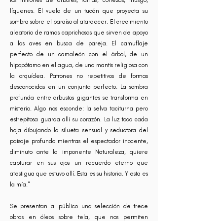
los millones de árboles, ramas, cortezas, musgo,
líquenes. El vuelo de un tucán que proyecta su
sombra sobre el paraíso al atardecer. El crecimiento
aleatorio de ramas caprichosas que sirven de apoyo
a las aves en busca de pareja. El camuflaje
perfecto de un camaleón con el árbol, de un
hipopótamo en el agua, de una mantis religiosa con
la orquídea. Patrones no repetitivos de formas
desconocidas en un conjunto perfecto. La sombra
profunda entre arbustos gigantes se transforma en
misterio. Algo nos esconde: la selva taciturna pero
estrepitosa guarda allí su corazón. La luz toca cada
hoja dibujando la silueta sensual y seductora del
paisaje profundo mientras el espectador inocente,
diminuto ante la imponente Naturaleza, quiere
capturar en sus ojos un recuerdo eterno que
atestigua que estuvo allí. Esta es su historia. Y esta es
la mía."
Se presentan al público una selección de trece
obras en óleos sobre tela, que nos permiten