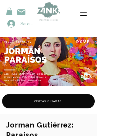
Se connecter
RSVP
VISITAS GUIADAS
Jorman Gutiérrez:
Paraísos