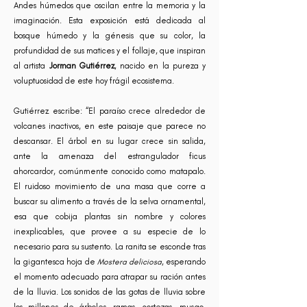
Andes húmedos que oscilan entre la memoria y la
imaginación. Esta exposición está dedicada al
bosque húmedo y la génesis que su color, la
profundidad de sus matices y el follaje, que inspiran
al artista
Jorman Gutiérrez
, nacido en la pureza y
voluptuosidad de este hoy frágil ecosistema.
Gutiérrez escribe: “El paraíso crece alrededor de
volcanes inactivos, en este paisaje que parece no
descansar. El árbol en su lugar crece sin salida,
ante la amenaza del estrangulador ficus
ahorcardor, comúnmente conocido como matapalo.
El ruidoso movimiento de una masa que corre a
buscar su alimento a través de la selva ornamental,
esa que cobija plantas sin nombre y colores
inexplicables, que provee a su especie de lo
necesario para su sustento. La ranita se esconde tras
la gigantesca hoja de
Mostera deliciosa
, esperando
el momento adecuado para atrapar su ración antes
de la lluvia. Los sonidos de las gotas de lluvia sobre