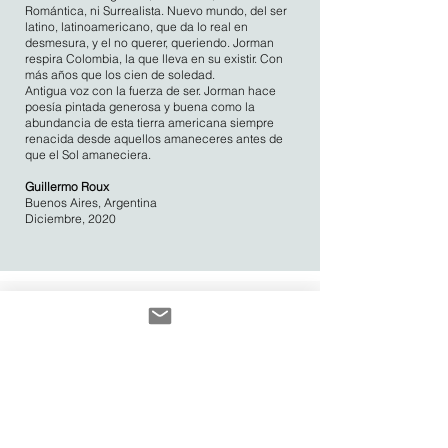
Romántica, ni Surrealista. Nuevo mundo, del ser
latino, latinoamericano, que da lo real en
desmesura, y el no querer, queriendo. Jorman
respira Colombia, la que lleva en su existir. Con
más años que los cien de soledad.
Antigua voz con la fuerza de ser. Jorman hace
poesía pintada generosa y buena como la
abundancia de esta tierra americana siempre
renacida desde aquellos amaneceres antes de
que el Sol amaneciera.
Guillermo Roux
Buenos Aires, Argentina
Diciembre, 2020
RESERVA TU CITA AQUÍ
CONSULTAS SOBRE ESTE EVENTO