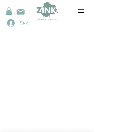
Se connecter
contacto
contact@ZINKindustriascreativas.com
+54 9 11 5844 7838
ZINK Salon Privé Recoleta