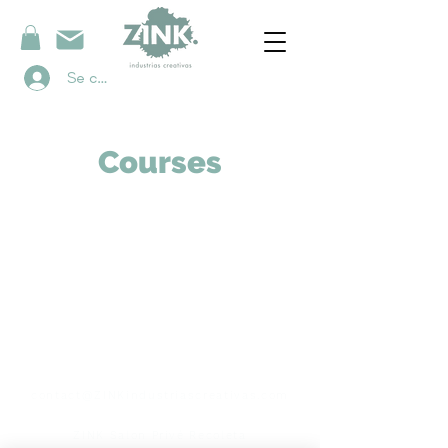
Se connecter
Courses
contacto
contact@ZINKindustriascreativas.com
+54 9 11 5844 7838
ZINK Salon Privé Recoleta