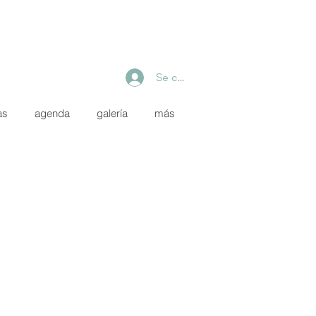
Se connecter
as
agenda
galería
más