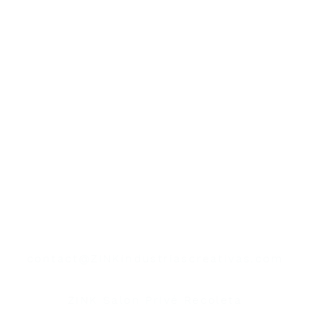
contacto
contact@ZINKindustriascreativas.com
+54 9 11 5844 7838
ZINK Salon Privé Recoleta