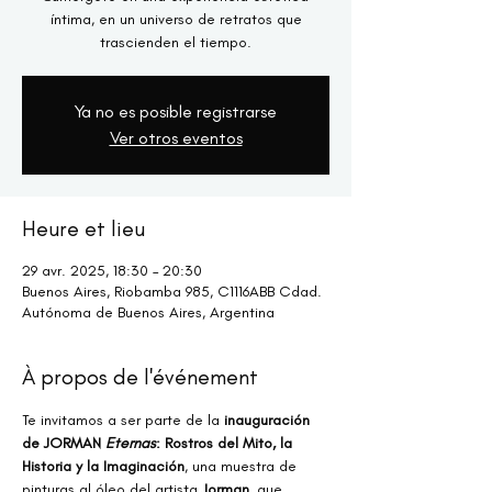
íntima, en un universo de retratos que
trascienden el tiempo.
Ya no es posible registrarse
Ver otros eventos
Heure et lieu
29 avr. 2025, 18:30 – 20:30
Buenos Aires, Riobamba 985, C1116ABB Cdad.
Autónoma de Buenos Aires, Argentina
À propos de l'événement
Te invitamos a ser parte de la 
inauguración 
de JORMAN 
Eternas
: Rostros del Mito, la 
Historia y la Imaginación
, una muestra de 
pinturas al óleo del artista 
Jorman
, que 