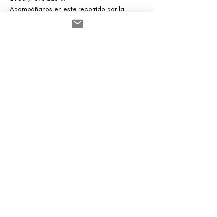
Acompáñanos en este recorrido por la…
Afficher plus
Partager cet événement
contacto
contact@ZINKindustriascreativas.com
+54 9 11 5844 7838
ZINK Salon Privé Recoleta
Buenos Aires | Argentina