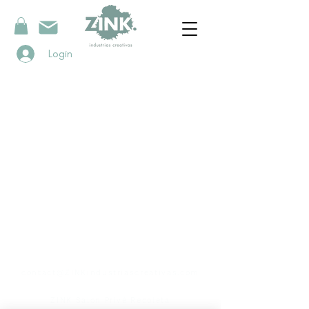
Login
contacto
contact@ZINKindustriascreativas.com
+54 9 11 5844 7838
ZINK Salon Privé Recoleta