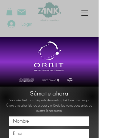
Login
Súmate ahora
Vacantes limitadas. Sé parte de nuestra plataforma sin cargo.
Ú
nete a nuestra lista de espera y entérate las novedades antes de
nuestro lanzamiento.