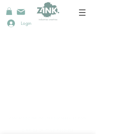
Login
contacto
contact@ZINKindustriascreativas.com
+54 9 11 5844 7838
ZINK Salon Privé Recoleta