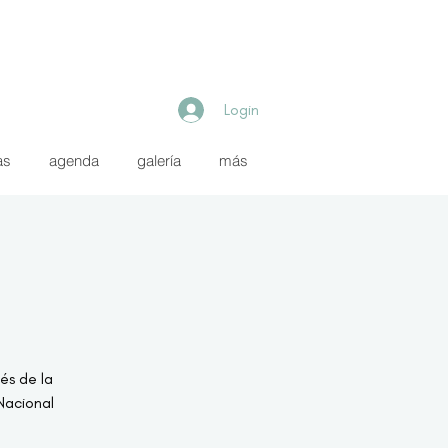
Login
as
agenda
galería
más
és de la
acional