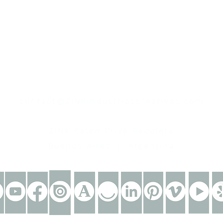
contacto
contact@ZINKindustriascreativas.com
+54 9 11 5844 7838
ZINK Salon Privé Recoleta
Buenos Aires | Argentina