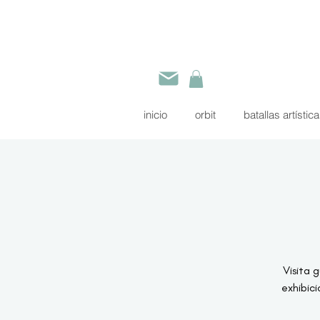
inicio
orbit
batallas artístic
Visita 
exhibi