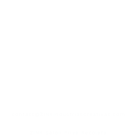
contacto
contact@ZINKindustriascreativas.com
+54 9 11 5844 7838
ZINK Salon Privé Recoleta