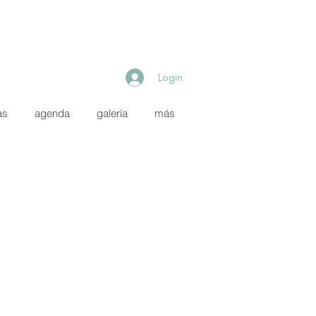
Login
as
agenda
galería
más