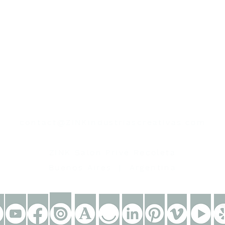
contacto
contact@ZINKindustriascreativas.com
+54 9 11 5844 7838
ZINK Salon Privé Recoleta
Buenos Aires | Argentina