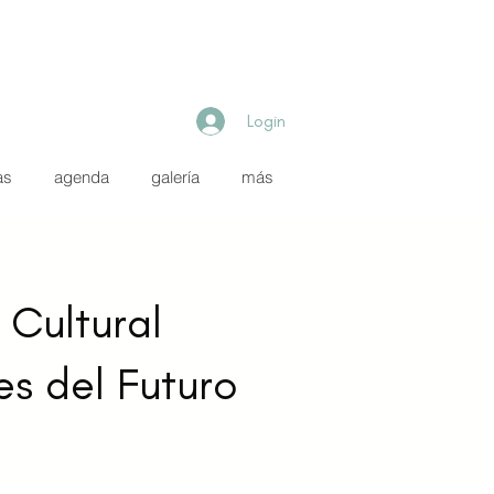
Login
as
agenda
galería
más
Cultural
es del Futuro