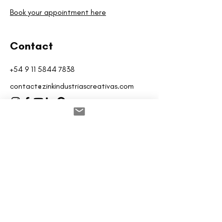
Book your appointment here
Contact
+54 9 11 5844 7838
contact@zinkindustriascreativas.com
Opening Hours
Mon - Fri
10:00 - 20:00
Saturday
10:00 - 20:00
Sunday
10:00 - 20:00
Reserva aquí tu cita