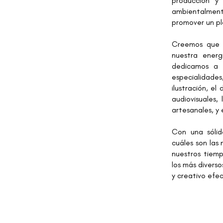
producción y 
ambientalmente
promover un pl
Creemos que h
nuestra ener
dedicamos a a
especialidade
ilustración, el
audiovisuales, 
artesanales, y e
Con una sólid
cuáles son las
nuestros tiemp
los más diverso
y creativo efec