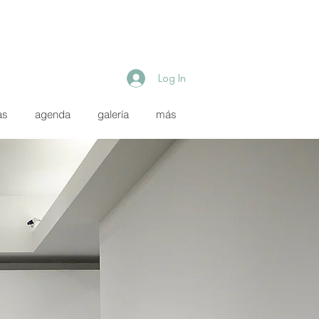
Log In
as
agenda
galería
más