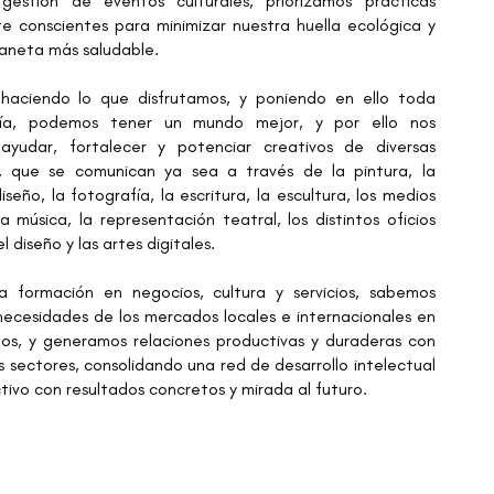
gestión de eventos culturales, priorizamos prácticas
 conscientes para minimizar nuestra huella ecológica y
aneta más saludable.
aciendo lo que disfrutamos, y poniendo en ello toda
gía, podemos tener un mundo mejor, y por ello nos
yudar, fortalecer y potenciar creativos de diversas
s, que se comunican ya sea a través de la pintura, la
 diseño, la fotografía, la escritura, la escultura, los medios
la música, la representación teatral, los distintos oficios
l diseño y las artes digitales.
a formación en negocios, cultura y servicios, sabemos
 necesidades de los mercados locales e internacionales en
os, y generamos relaciones productivas y duraderas con
s sectores, consolidando una red de desarrollo intelectual
tivo con resultados concretos y mirada al futuro.