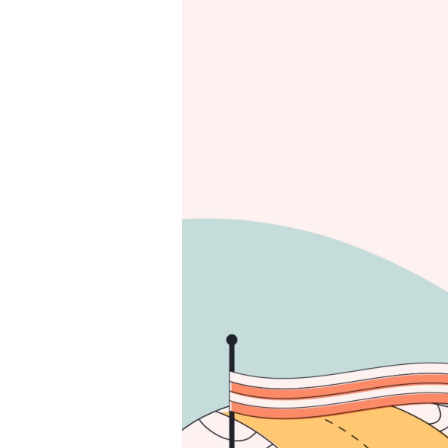
En nuestro cami
descubrirás un
a cada momen
para toda la vi