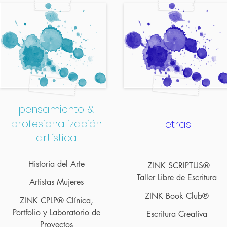
pensamiento &
profesionalización
letras
artística
Historia del Arte
ZINK SCRIPTUS®
Taller Libre de Escritura
Artistas Mujeres
ZINK Bo
ok Club®
ZINK CPLP® Clínica,
Portfolio y Laboratorio de
Escritura
Creativa
Proyectos