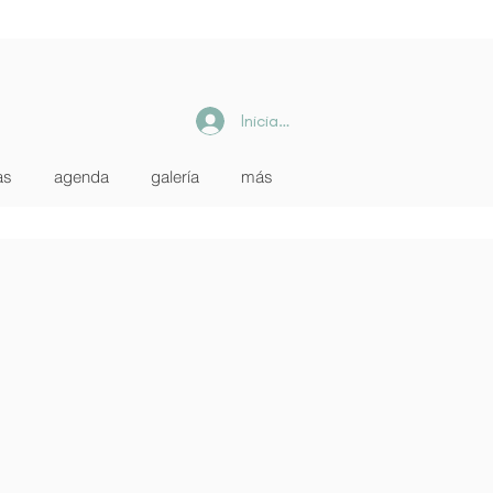
Iniciar sesión
as
agenda
galería
más