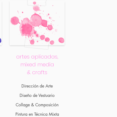
artes aplicadas,
mixed media
& crafts
Direcció
n de Arte
Diseño de Vestuario
Co
llage & Composición
Pintu
ra en Té
cnica Mixta