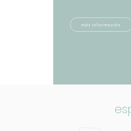
más información
es