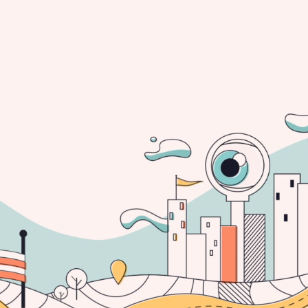
no de la creatividad
a nueva aventura
to
y tesoros
da.