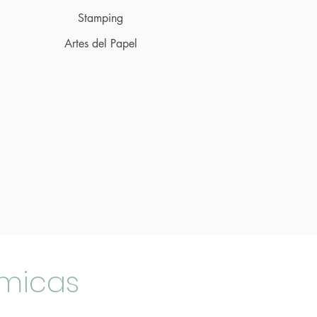
Stam
ping
Artes del Papel
émicas