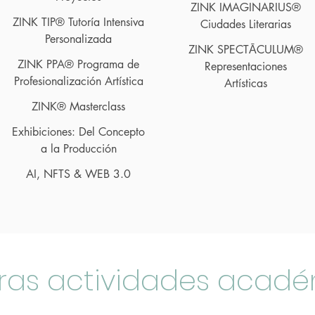
ZINK IMAGIN
ARIUS®
ZINK TIP® Tutoría Intensiva
Ciudades Literarias
Personalizada
ZINK S
PECTĀ
CULUM®
ZINK PPA® Programa de
Representaciones
Profesionalización Artística
Artísticas
ZINK® Masterclass
Exhibiciones: Del Concepto
a la Producción
AI, NFTS & WEB 3.0
ras actividades acad