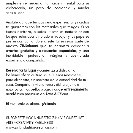
simplemente necesitan un orden mental para su
elaboración, un poco de paciencia y mucha
sensibilidad.
Anótate aunque tengas cero experiencia, y nosotros
te guiaremos con los materiales que tengas. Si ya
tienes destreza, puedes utilizar los materiales con
los que estás acostumbrado a trabajar y tus papeles
preferidos. Sumándote a este taller serás parte de
nuestro
ZINKalumni
que te permitirá acceder a
eventos gratuitos y descuentos especiales
, y una
inolvidable, profesional, mágica y aventurada
experiencia compartida.
Reserva ya tu lugar
y comienza a disfrutar la
bellísima oferta cultural que Buenos Aires tiene
para ofrecerte, sin moverte de la comodidad de tu
casa. Comparte, invita, arroba y disfruta junto a
nosotros los más bellos programas de
entrenamiento
académico premium en Artes & Oficios
.
⠀
El momento es ahora.
¡Anímate!
⠀⠀
SUSCRIBETE HOY A NUESTRO ZINK VIP GUEST LIST
ARTS • CREATIVITY • WELLNESS
www.zinkindustriascreativas.c
om