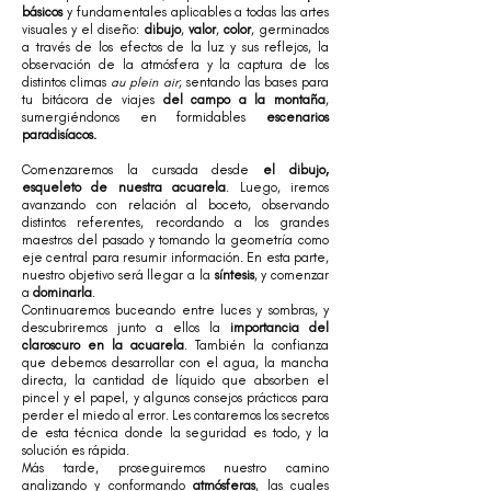
básicos
y fundamentales aplicables a todas las artes
visuales y el diseño:
dibujo
,
valor
,
color
, germinados
a través de los efectos de la luz y sus reflejos, la
observación de la atmósfera y la captura de los
distintos climas
au plein air
; sentando las bases para
tu bitácora de viajes
del campo a la montaña
,
sumergiéndonos en formidables
escenarios
paradisíacos.
Comenzaremos la cursada desde
el dibujo,
esqueleto de nuestra acuarela
. Luego, iremos
avanzando con relación al boceto, observando
distintos referentes, recordando a los grandes
maestros del pasado y tomando la geometría como
eje central para resumir información. En esta parte,
nuestro objetivo será llegar a la
síntesis
, y comenzar
a
dominarla
.
Continuaremos buceando entre luces y sombras, y
descubriremos junto a ellos la
importancia del
claroscuro en la acuarela
. También la confianza
que debemos desarrollar con el agua, la mancha
directa, la cantidad de líquido que absorben el
pincel y el papel, y algunos consejos prácticos para
perder el miedo al error. Les contaremos los secretos
de esta técnica donde la seguridad es todo, y la
solución es rápida.
Más tarde, proseguiremos nuestro camino
analizando y conformando
atmósferas
, las cuales