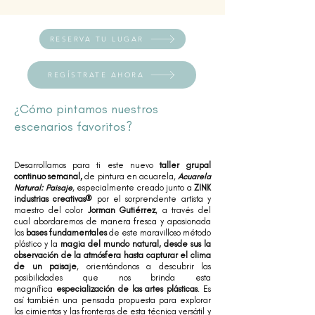
RESERVA TU LUGAR
REGÍSTRATE AHORA
¿Cómo pintamos nuestros
escenarios favoritos?
Desarrollamos para ti este nuevo
taller grupal
continuo semanal,
de pintura en acuarela,
Acuarela
Natural: Paisaje
, especialmente creado junto a
ZINK
industrias creativas®
por el sorprendente artista y
maestro del color
Jorman Gutiérrez
, a través del
cual abordaremos de manera fresca y apasionada
las
bases fundamentales
de este maravilloso método
plástico y la
magia del mundo natural, desde sus la
observación de la atmósfera hasta capturar el clima
de un paisaje
, orientándonos a descubrir las
posibilidades que nos brinda esta
magnífica
especialización de las artes plásticas
. Es
así también una pensada propuesta para explorar
los cimientos y las fronteras de esta técnica versátil y