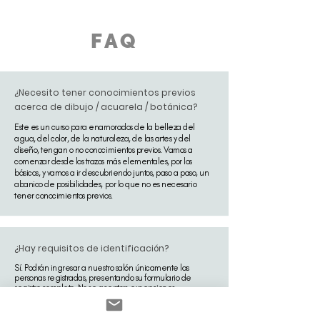
FAQ
¿Necesito tener conocimientos previos
acerca de dibujo / acuarela / botánica?
Este es un curso para enamorados de la belleza del
agua, del color, de la naturaleza, de las artes y del
diseño, tengan o no conocimientos previos. Vamos a
comenzar desde los trazos más elementales, por los
básicos, y vamos a ir descubriendo juntos, paso a paso, un
abanico de posibilidades, por lo que no es necesario
tener conocimientos previos.
¿Hay requisitos de identificación?
Sí. Podrán ingresar a nuestro salón únicamente las
personas registradas, presentando su formulario de
registro completo. No se aceptan excepciones.