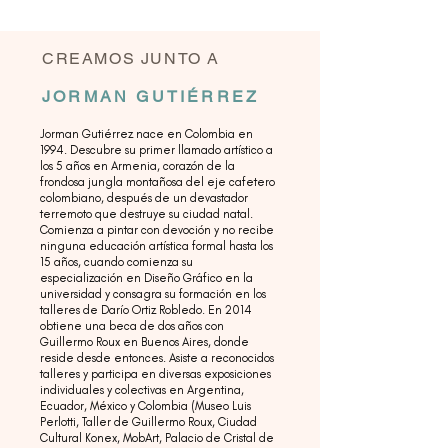
CREAMOS JUNTO A
JORMAN GUTIÉRREZ
Jorman Gutiérrez nace en Colombia en
1994. Descubre su primer llamado artístico a
los 5 años en Armenia, corazón de la
frondosa jungla montañosa del eje cafetero
colombiano, después de un devastador
terremoto que destruye su ciudad natal.
Comienza a pintar con devoción y no recibe
ninguna educación artística formal hasta los
15 años, cuando comienza su
especialización en Diseño Gráfico en la
universidad y consagra su formación en los
talleres de Darío Ortiz Robledo. En 2014
obtiene una beca de dos años con
Guillermo Roux en Buenos Aires, donde
reside desde entonces. Asiste a reconocidos
talleres y participa en diversas exposiciones
individuales y colectivas en Argentina,
Ecuador, México y Colombia (Museo Luis
Perlotti, Taller de Guillermo Roux, Ciudad
Cultural Konex, MobArt, Palacio de Cristal de