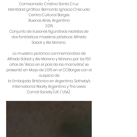
Comisariado: Cristina Santa Cruz
Identidad gráfica: Bernardo Ignacio Criscuolo
Centro Cultural Borges
Buenos Aires, Argentina
2015
Conjunto de ilusiones figurativas realistas de
dos fantásticos maestros plásticos: Alfredo
Sabat y Ale Moreno.
La muestra pictórica conmemorativa de
Alfredo Sábat y Ale Moreno y Moreno por los 150
años de "Alicia en el país de las maravillas" se
presentó en Mayo de 2015 en el CCBorges con el
auspicio de
la Embajada Británica en Argentina, Sotheby's
International Realty Argentina y The Lewis
Carroll Society (UK / USA).