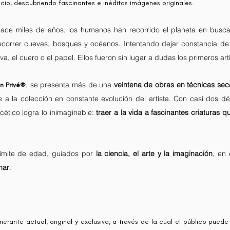
acio, descubriendo fascinantes e inéditas imágenes originales.
hace miles de años, los humanos han recorrido el planeta en busc
recorrer cuevas, bosques y océanos. Intentando dejar constancia de
va, el cuero o el papel. Ellos fueron sin lugar a dudas los primeros ar
, se presenta más de una
veintena de obras en técnicas sec
n Privé®
e a la colección en constante evolución del artista. Con casi do
facético logra lo inimaginable:
traer a la vida a fascinantes criaturas 
n límite de edad, guiados por
la ciencia, el arte y la imaginación
, en 
nar
.
nerante actual, original y exclusiva, a través de la cual el público puede