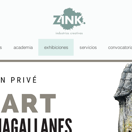
as
academia
exhibiciones
servicios
convocatori