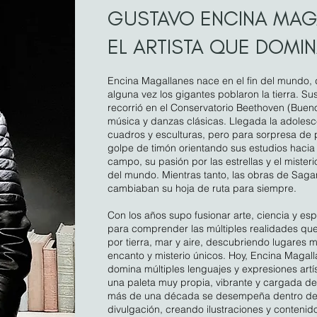
GUSTAVO ENCINA MAG
EL ARTISTA QUE DOMIN
Encina Magallanes nace en el fin del mundo,
alguna vez los gigantes poblaron la tierra. Su
recorrió en el Conservatorio Beethoven (Bueno
música y danzas clásicas. Llegada la adoles
cuadros y esculturas, pero para sorpresa de 
golpe de timón orientando sus estudios hacia
campo, su pasión por las estrellas y el misteri
del mundo. Mientras tanto, las obras de Saga
cambiaban su hoja de ruta para siempre.
Con los años supo fusionar arte, ciencia y espi
para comprender las múltiples realidades qu
por tierra, mar y aire, descubriendo lugares 
encanto y misterio únicos. Hoy, Encina Magalla
domina múltiples lenguajes y expresiones art
una paleta muy propia, vibrante y cargada d
más de una década se desempeña dentro de la
divulgación, creando ilustraciones y contenid