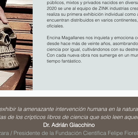
públicos, mixtos y privados nacidos en divers
2020 se une al equipo de ZINK industrias crea
realiza su primera exhibición individual como a
encuentran distribuidos en varios continentes,
oficiales.
Encina Magallanes nos inquieta y emociona co
desde hace más de veinte años, asombrando a
ciencia por igual, cultivándonos con su destr
Con cada nueva obra nos sumerge en un mu
tiempo fantástico.
exhibir la amenazante intervención humana en la natural
as de los crípticos libros de ciencia que solo leen aque
Dr. Adrián Giacchino
ra / Presidente de la Fundación Científica Felipe Fiorel