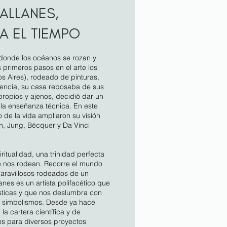
ALLANES,
A EL TIEMPO​
 donde los océanos se rozan y
s primeros pasos en el arte los
s Aires), rodeado de pinturas,
cencia, su casa rebosaba de sus
propios y ajenos, decidió dar un
 la enseñanza técnica. En este
o de la vida ampliaron su visión
n, Jung, Bécquer y Da Vinci
ritualidad, una trinidad perfecta
e nos rodean. Recorre el mundo
maravillosos rodeados de un
nes es un artista polifacético que
ísticas y que nos deslumbra con
e simbolismos. Desde ya hace
 cartera científica y de
os para diversos proyectos