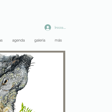
Iniciar sesión
as
agenda
galería
más