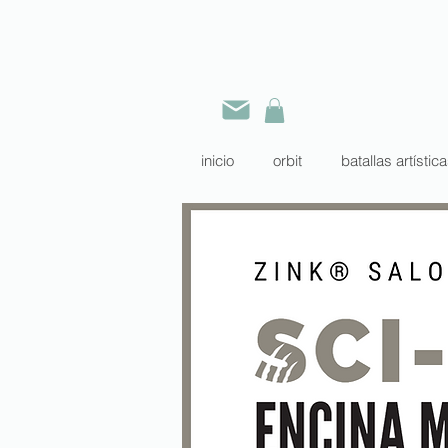
inicio
orbit
batallas artístic