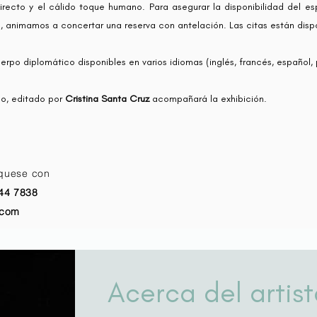
irecto y el cálido toque humano. Para asegurar la disponibilidad del es
a, animamos a concertar una reserva con antelación. Las citas están dispon
rpo diplomático disponibles en varios idiomas (inglés, francés, español,
do, editado por
Cristina Santa Cruz
acompañará la exhibición.
íquese con
44 7838
.com
Acerca del artist