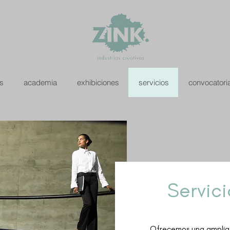
as
academia
exhibiciones
servicios
convocatori
Servici
Ofrecemos una amplia