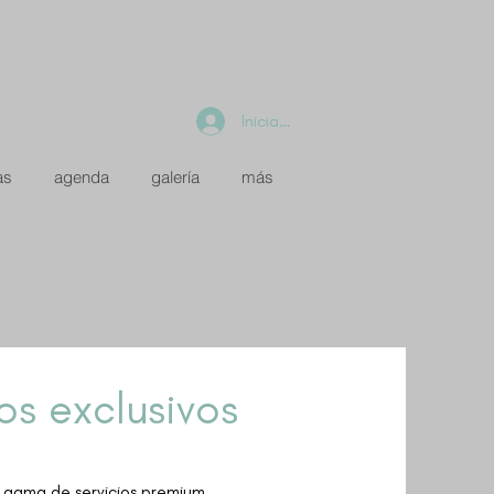
Iniciar sesión
as
agenda
galería
más
os exclusivos
 gama de servicios premium