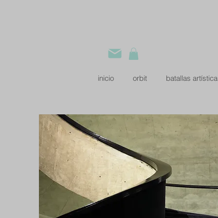
inicio
orbit
batallas artístic