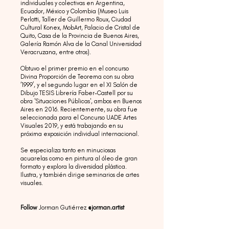
individuales y colectivas en Argentina,
Ecuador, México y Colombia (Museo Luis
Perlotti, Taller de Guillermo Roux, Ciudad
Cultural Konex, MobArt, Palacio de Cristal de
Quito, Casa de la Provincia de Buenos Aires,
Galería Ramón Alva de la Canal Universidad
Veracruzana, entre otros).
Obtuvo el primer premio en el concurso
Divina Proporción de Teorema con su obra
‘1999’, y el segundo lugar en el XI Salón de
Dibujo TESIS Librería Faber-Castell por su
obra 'Situaciones Públicas', ambos en Buenos
Aires en 2016. Recientemente, su obra fue
seleccionada para el Concurso UADE Artes
Visuales 2019, y está trabajando en su
próxima exposición individual internacional.
Se especializa tanto en minuciosas
acuarelas como en pintura al óleo de gran
formato y explora la diversidad plástica.
Ilustra, y también dirige seminarios de artes
visuales.
Follow
Jorman Gutiérrez
@jorman.artist