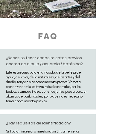
FAQ
¿Necesito tener conocimientos previos
acerca de dibujo / acuarela / botánica?
Este es un curso para enamorados de la belleza del
agua, del color, de la naturaleza, de las artes y del
diseño, tengan o no conocimientos previos. Vamos a
comenzar desde los trazos más elementales, por los
básicos, y vamos a ir descubriendo juntos, paso a paso, un
abanico de posibilidades, por lo que no es necesario
tener conocimientos previos.
¿Hay requisitos de identificación?
Sí. Podrán ingresar a nuestro salón únicamente las