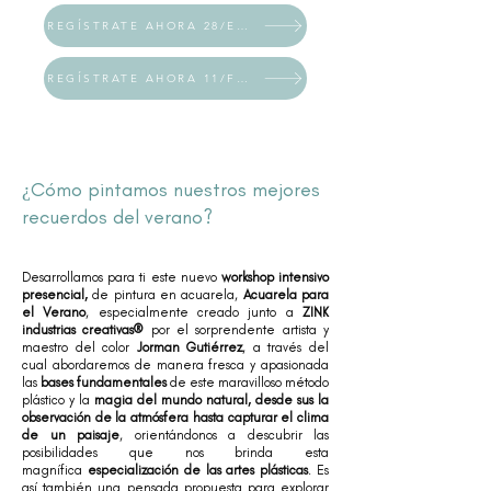
REGÍSTRATE AHORA 28/ENE
REGÍSTRATE AHORA 11/FEB
¿Cómo pintamos nuestros mejores
recuerdos del verano?
Desarrollamos para ti este nuevo
workshop intensivo
presencial,
de pintura en acuarela,
Acuarela para
el Verano
, especialmente creado junto a
ZINK
industrias creativas®
por el sorprendente artista y
maestro del color
Jorman Gutiérrez
, a través del
cual abordaremos de manera fresca y apasionada
las
bases fundamentales
de este maravilloso método
plástico y la
magia del mundo natural, desde sus la
observación de la atmósfera hasta capturar el clima
de un paisaje
, orientándonos a descubrir las
posibilidades que nos brinda esta
magnífica
especialización de las artes plásticas
. Es
así también una pensada propuesta para explorar