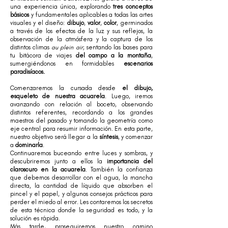
una experiencia única, explorando
tres conceptos
básicos
y fundamentales aplicables a todas las artes
visuales y el diseño:
dibujo
,
valor
,
color
, germinados
a través de los efectos de la luz y sus reflejos, la
observación de la atmósfera y la captura de los
distintos climas
au plein air
; sentando las bases para
tu bitácora de viajes
del campo a la montaña
,
sumergiéndonos en formidables
escenarios
paradisíacos.
Comenzaremos la cursada desde
el dibujo,
esqueleto de nuestra acuarela
. Luego, iremos
avanzando con relación al boceto, observando
distintos referentes, recordando a los grandes
maestros del pasado y tomando la geometría como
eje central para resumir información. En esta parte,
nuestro objetivo será llegar a la
síntesis
, y comenzar
a
dominarla
.
Continuaremos buceando entre luces y sombras, y
descubriremos junto a ellos la
importancia del
claroscuro en la acuarela
. También la confianza
que debemos desarrollar con el agua, la mancha
directa, la cantidad de líquido que absorben el
pincel y el papel, y algunos consejos prácticos para
perder el miedo al error. Les contaremos los secretos
de esta técnica donde la seguridad es todo, y la
solución es rápida.
Más tarde, proseguiremos nuestro camino