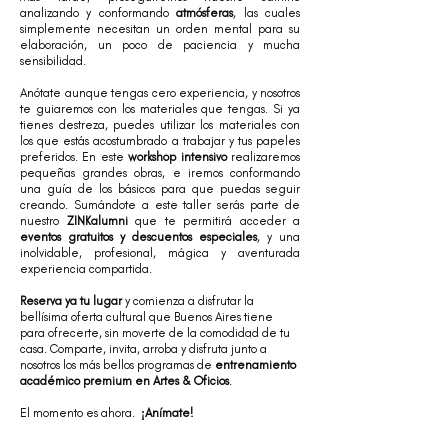
analizando y conformando
atmósferas
, las cuales
simplemente necesitan un orden mental para su
elaboración, un poco de paciencia y mucha
sensibilidad.
Anótate aunque tengas cero experiencia, y nosotros
te guiaremos con los materiales que tengas. Si ya
tienes destreza, puedes utilizar los materiales con
los que estás acostumbrado a trabajar y tus papeles
preferidos. En este
workshop intensivo
realizaremos
pequeñas grandes obras, e iremos conformando
una guía de los básicos para que puedas seguir
creando. Sumándote a este taller serás parte de
nuestro
ZINKalumni
que te permitirá acceder a
eventos gratuitos y descuentos especiales
, y una
inolvidable, profesional, mágica y aventurada
experiencia compartida.
Reserva ya tu lugar
y comienza a disfrutar la
bellísima oferta cultural que Buenos Aires tiene
para ofrecerte, sin moverte de la comodidad de tu
casa. Comparte, invita, arroba y disfruta junto a
nosotros los más bellos programas de
entrenamiento
académico premium en Artes & Oficios
.
⠀
El momento es ahora.
¡Anímate!
⠀⠀