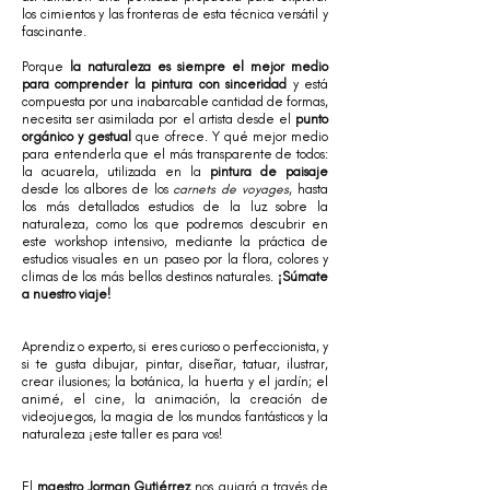
los cimientos y las fronteras de esta técnica versátil y
fascinante.
Porque
la naturaleza es siempre el mejor medio
para comprender la pintura con sinceridad
y está
compuesta por una inabarcable cantidad de formas,
necesita ser asimilada por el artista desde el
punto
orgánico y gestual
que ofrece. Y qué mejor medio
para entenderla que el más transparente de todos:
la acuarela, utilizada en la
pintura de paisaje
desde los albores de los
carnets de voyages
, hasta
los más detallados estudios de la luz sobre la
naturaleza, como los que podremos descubrir en
este workshop intensivo, mediante la práctica de
estudios visuales en un paseo por la flora, colores y
climas de los más bellos destinos naturales.
¡Súmate
a nuestro viaje!
Aprendiz o experto, si eres curioso o perfeccionista, y
si te gusta dibujar, pintar, diseñar, tatuar, ilustrar,
crear ilusiones; la botánica, la huerta y el jardín; el
animé, el cine, la animación, la creación de
videojuegos, la magia de los mundos fantásticos y la
naturaleza ¡este taller es para vos!
El
maestro Jorman Gutiérrez
nos guiará a través de