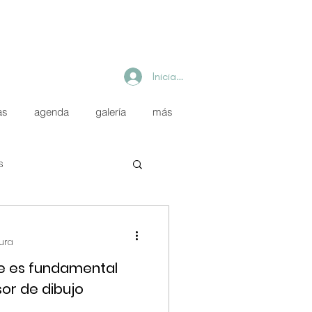
Iniciar sesión
as
agenda
galería
más
s
NK
tura
ue es fundamental
sor de dibujo