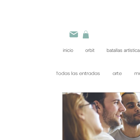
inicio
orbit
batallas artístic
Todas las entradas
arte
mu
efemérides en el arte
50 
Mary Ellen Edwards
Consejo