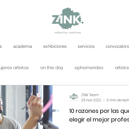
as
academia
exhibiciones
servicios
convocatori
jeres artistas
on this day
ephemerides
artista
percent
calendar girl
fruto prohibido
cátedra ZI
ZINK Team
25 nov 2022
3 min de lec
10 razones por las q
s para artistas
elegir el mejor profe