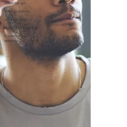
calendar girl
fruto prohibido
cátedra ZINK
Mary Ellen Edwards
Consejos para
artistas