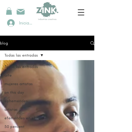
Iniciar sesión
blog
Todas las entradas
Todas las entradas
arte
mujeres artistas
on this day
ephemerides
artistas
efemérides en el arte
50 percent