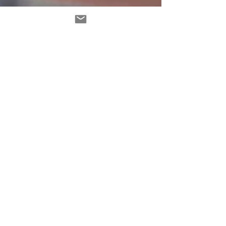
ZINK Team
25 nov 2022
3 min de lectura
10 razones por las que es