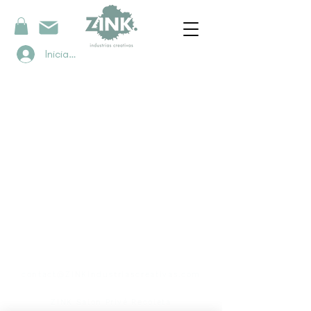
Iniciar sesión
contacto
contact@ZINKindustriascreativas.com
+54 9 11 5844 7838
ZINK Salon Privé Recoleta