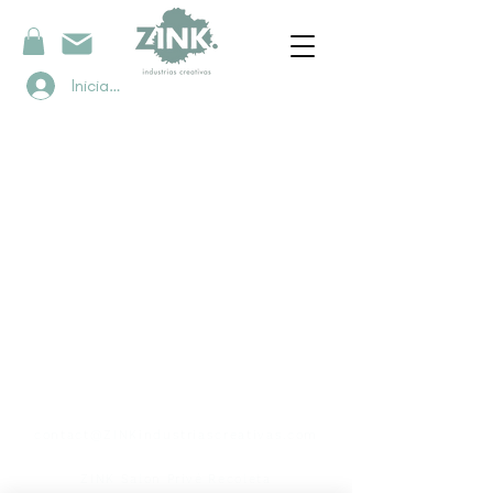
Iniciar sesión
contacto
contact@ZINKindustriascreativas.com
+54 9 11 5844 7838
ZINK Salon Privé Recoleta