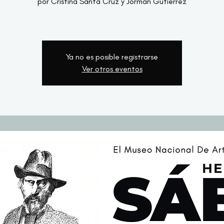
por Cristina Santa Cruz y Jorman Gutiérrez
Ya no es posible registrarse
Ver otros eventos