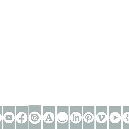
contacto
contact@ZINKindustriascreativas.com
+54 9 11 5844 7838
ZINK Salon Privé Recoleta
Buenos Aires | Argentina