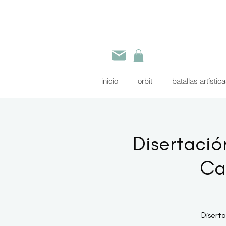
inicio
orbit
batallas artístic
Disertación
Cat
Diserta