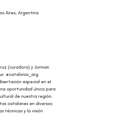
s Aires, Argentina
ruz (curadora) y Jorman 
ur. @catalonia_arg
isertación especial en el 
una oportunidad única para 
ultural de nuestra región.
stas catalanes en diversos 
s técnicas y la visión 