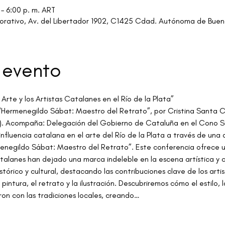
 – 6:00 p. m. ART
rativo, Av. del Libertador 1902, C1425 Cdad. Autónoma de Bueno
 evento
 Arte y los Artistas Catalanes en el Río de la Plata”
 “Hermenegildo Sábat: Maestro del Retrato”, por Cristina Santa C
or). Acompaña: Delegación del Gobierno de Cataluña en el Cono S
fluencia catalana en el arte del Río de la Plata a través de una d
menegildo Sábat: Maestro del Retrato”. Este conferencia ofrece 
atalanes han dejado una marca indeleble en la escena artística y c
stórico y cultural, destacando las contribuciones clave de los arti
ntura, el retrato y la ilustración. Descubriremos cómo el estilo, la
ron con las tradiciones locales, creando…