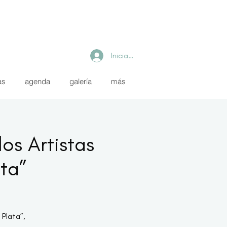
Iniciar sesión
as
agenda
galería
más
los Artistas
ata”
 Plata”,