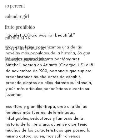
50 percent
calendar girl
fruto prohibido
"Scarlett O’Hara was not beautiful.⁣"
cátedra ZINK
Con esta frase comenzamos una de las 
Mary Ellen Edwards
novelas más populares de la historia,
 Lo que 
Consejos para artistas
el viento se llevó
; escrita por Margaret 
Mitchell, nacida en Atlanta (Georgia, US) el 8 
de noviembre de 1900, personaje que supiera 
crear historias mucho antes de escribir, 
creando cientos de ellas durante su infancia, 
y aún más artículos periodísticos durante su 
juventud.⁣
Escritora y gran filántropa, creó una de las 
heroínas más fuertes, determinadas, 
infatigables, seductoras y famosas de la 
historia de la literatura, quien se dice tenía 
muchas de las características que poseía la 
misma autora, quien, tras sufrir diversos 