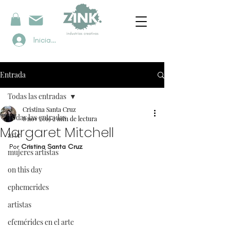
Iniciar sesión
Entrada
Todas las entradas
Cristina Santa Cruz
Todas las entradas
8 nov 2019
2 min de lectura
Margaret Mitchell
arte
Por 
Cristina Santa Cruz
mujeres artistas
on this day
ephemerides
artistas
efemérides en el arte