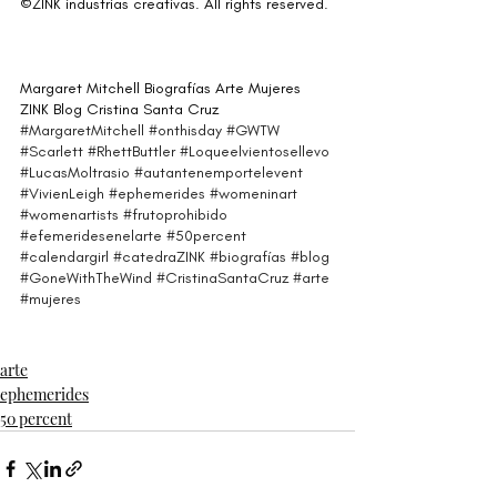
©ZINK industrias creativas. All rights reserved.⁣
Margaret Mitchell Biografías Arte Mujeres 
ZINK Blog Cristina Santa Cruz
#MargaretMitchell
#onthisday
#GWTW
#Scarlett
#RhettButtler
#Loqueelvientosellevo
#LucasMoltrasio
#autantenemportelevent
#VivienLeigh
#ephemerides
#womeninart
#womenartists
#frutoprohibido
#efemeridesenelarte
#50percent
#calendargirl
#catedraZINK
#biografías
#blog
#GoneWithTheWind
#CristinaSantaCruz
#arte
#mujeres
arte
ephemerides
50 percent