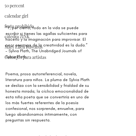
50 percent
calendar girl
fruto prohibido
“Y, por cierto, todo en la vida se puede 
escribir si tienes las agallas suficientes para 
cátedra ZINK
hacerlo y la imaginación para improvisar. El 
peor enemigo de la creatividad es la duda.”
Mary Ellen Edwards
- Sylvia Plath, The Unabridged Journals of 
Sylvia Plath.
Consejos para artistas
Poema, prosa autorreferencial, novela, 
literatura para niños. La pluma de Sylvia Plath 
se desliza con la sensibilidad y frialdad de su 
honesta mirada; la cíclica emocionalidad de 
esta niña poeta que se convertiría en uno de 
los más fuertes referentes de la poesía 
confesional, nos sorprende, envuelve, para 
luego abandonarnos íntimamente, con 
preguntas sin respuesta.