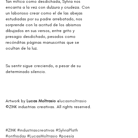
Tan mítica como desdichada, Sylvia nos 
encanta a la vez con dulzura y crudeza. Con 
un laborioso crear como el de las abejas 
estudiadas por su padre arrebatado, nos 
sorprende con la acritud de los abismos 
dibujados en sus versos, entre grito y 
presagio desdichado, pesados como 
recónditas páginas manuscritas que se 
ocultan de la luz.
Su sentir sigue creciendo, a pesar de su 
determinado silencio.
Artwork by 
Lucas Moltrasio
@lucasmoltrasio
©ZINK industrias creativas. All rights reserved.
#ZINK
#industriascreativas
#SylviaPlath
#onthisday
#LucasMoltrasio
#poesía