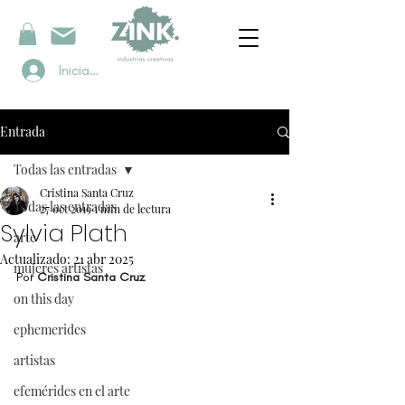
Iniciar sesión
Entrada
Todas las entradas
Cristina Santa Cruz
Todas las entradas
27 oct 2019
1 min de lectura
Sylvia Plath
arte
Actualizado:
21 abr 2025
mujeres artistas
Por 
Cristina Santa Cruz
on this day
ephemerides
artistas
efemérides en el arte