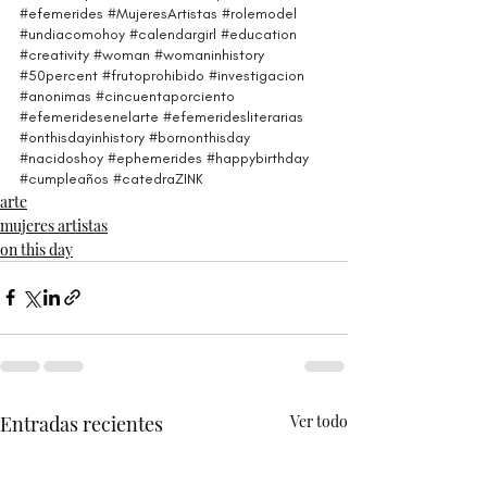
#efemerides
#MujeresArtistas
#rolemodel
#undiacomohoy
#calendargirl
#education
#creativity
#woman
#womaninhistory
#50percent
#frutoprohibido
#investigacion
#anonimas
#cincuentaporciento
#efemeridesenelarte
#efemeridesliterarias
#onthisdayinhistory
#bornonthisday
#nacidoshoy
#ephemerides
#happybirthday
#cumpleaños
#catedraZINK
arte
mujeres artistas
on this day
Entradas recientes
Ver todo