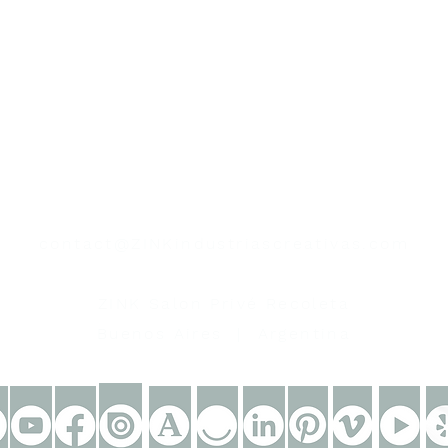
contacto
contact@ZINKindustriascreativas.com
+54 9 11 5844 7838
ZINK Salon Privé Recoleta
Buenos Aires | Argentina