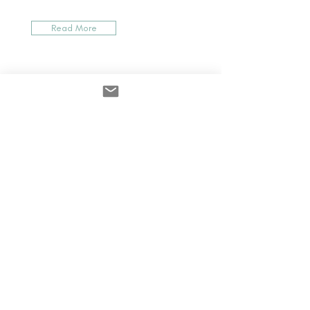
Read More
10
Protección artística
Read More