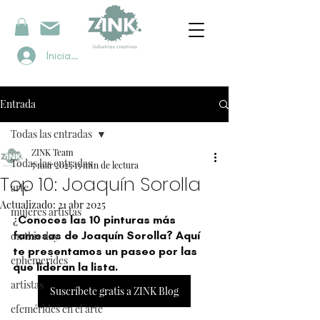
Iniciar sesión
Entrada
Todas las entradas
ZINK Team
Todas las entradas
5 mar 2023
13 min de lectura
Top 10: Joaquín Sorolla
arte
Actualizado:
21 abr 2025
mujeres artistas
¿Conoces las 10 pinturas más 
famosas de Joaquín Sorolla? Aquí 
on this day
te presentamos un paseo por las 
ephemerides
que lideran la lista.
artistas
Suscríbete gratis a ZINK Blog
efemérides en el arte