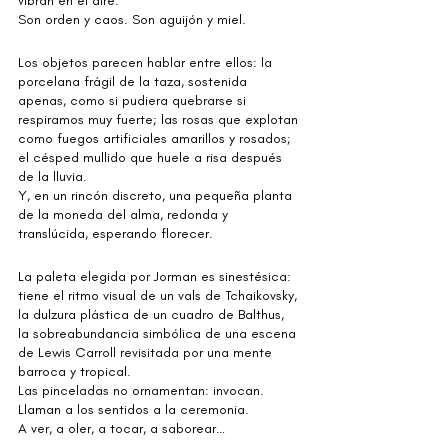
vibran en el aire.
Son orden y caos. Son aguijón y miel.
Los objetos parecen hablar entre ellos: la 
porcelana frágil de la taza, sostenida 
apenas, como si pudiera quebrarse si 
respiramos muy fuerte; las rosas que explotan 
como fuegos artificiales amarillos y rosados; 
el césped mullido que huele a risa después 
de la lluvia.
Y, en un rincón discreto, una pequeña planta 
de la moneda del alma, redonda y 
translúcida, esperando florecer.
La paleta elegida por Jorman es sinestésica: 
tiene el ritmo visual de un vals de Tchaikovsky, 
la dulzura plástica de un cuadro de Balthus, 
la sobreabundancia simbólica de una escena 
de Lewis Carroll revisitada por una mente 
barroca y tropical.
Las pinceladas no ornamentan: invocan.
Llaman a los sentidos a la ceremonia.
A ver, a oler, a tocar, a saborear…