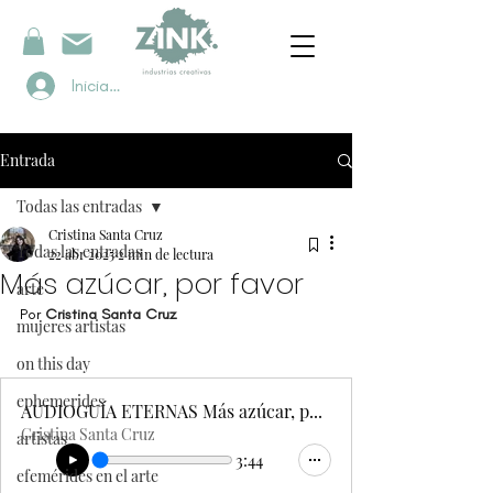
Iniciar sesión
Entrada
Todas las entradas
Cristina Santa Cruz
Todas las entradas
22 abr 2025
2 min de lectura
Más azúcar, por favor
arte
Por 
Cristina Santa Cruz
mujeres artistas
on this day
ephemerides
AUDIOGUÍA ETERNAS Más azúcar, por favor
Cristina Santa Cruz
artistas
3:44
efemérides en el arte