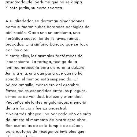
azucarado, del perfume que no se disipa.
Y este jardín, su corte secreta.
A su alrededor, se derraman almohadones 
como si fueran nubes bordadas por siglos de 
civilización. Cada uno un emblema, una 
heráldica suave: flor de lis, aves, ramas, 
brocados. Una sinfonía barroca que se toca 
con los ojos.
Y entre ellos, los animales fantásticos del 
inconsciente. La tortuga, testigo de la 
lentitud necesaria para disfrutar la dulzura. 
Junto a ella, una campana que aún no ha 
sonado: el tiempo está suspendido. Un 
pájaro amarillo, mensajero del asombro. 
Pavos reales escondidos entre los pliegues, 
símbolos de vanidad, belleza y eternidad. 
Pequeños elefantes engalanados, memoria 
de la infancia y fuerza ancestral.
Y veintitrés abejas: una por cada año de vida 
del artista al momento de pintar esta obra.
Son custodias de este templo de azúcar, 
constructoras de hexágonos invisibles que 