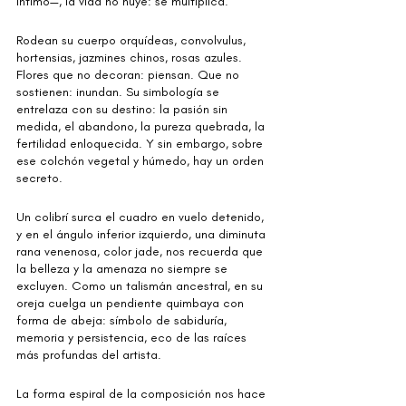
íntimo—, la vida no huye: se multiplica.
Rodean su cuerpo orquídeas, convolvulus, 
hortensias, jazmines chinos, rosas azules. 
Flores que no decoran: piensan. Que no 
sostienen: inundan. Su simbología se 
entrelaza con su destino: la pasión sin 
medida, el abandono, la pureza quebrada, la 
fertilidad enloquecida. Y sin embargo, sobre 
ese colchón vegetal y húmedo, hay un orden 
secreto.
Un colibrí surca el cuadro en vuelo detenido, 
y en el ángulo inferior izquierdo, una diminuta 
rana venenosa, color jade, nos recuerda que 
la belleza y la amenaza no siempre se 
excluyen. Como un talismán ancestral, en su 
oreja cuelga un pendiente quimbaya con 
forma de abeja: símbolo de sabiduría, 
memoria y persistencia, eco de las raíces 
más profundas del artista.
La forma espiral de la composición nos hace 