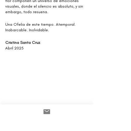
flor componen un universo de emociones 
visuales, donde el silencio es absoluto, y sin 
embargo, todo resuena.
Una Ofelia de este tiempo. Atemporal. 
Inabarcable. Inolvidable.
Cristina Santa Cruz
Abril 2025
Ophelia
, por 
Jorman
 · Óleo sobre tela · 150 x 