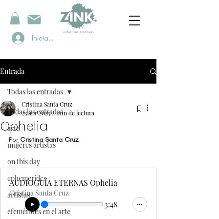
Iniciar sesión
Entrada
Todas las entradas
Cristina Santa Cruz
Todas las entradas
23 abr 2025
2 min de lectura
Ophelia
arte
Por 
Cristina Santa Cruz
mujeres artistas
on this day
ephemerides
AUDIOGUÍA ETERNAS Ophelia
Cristina Santa Cruz
artistas
3:48
efemérides en el arte